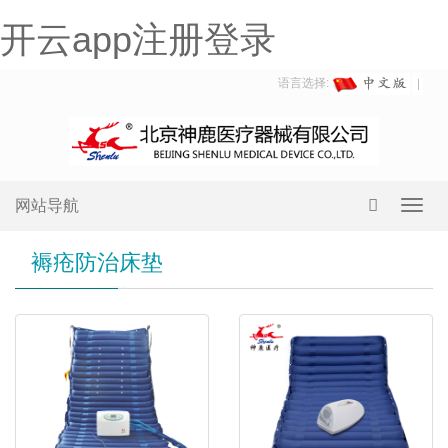
开云app注册登录
语言选择:
网站导航
Toggl
navig
褥疮防治床垫