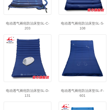
电动透气褥疮防治床垫SL-C-
电动透气褥疮防治床垫SL-S-
203
108
电动透气褥疮防治床垫SL-D-
电动透气褥疮防治床垫SL-F-
131
601