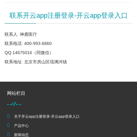
联系开云app注册登录-开云app登录入口
联系人: 神鹿医疗
联系电话: 400-993-6860
QQ:14675016（同微信）
联系地址: 北京市房山区琉璃河镇
网站栏目
关于开云app注册登录-开云app登录入口
产品中心
新闻动态