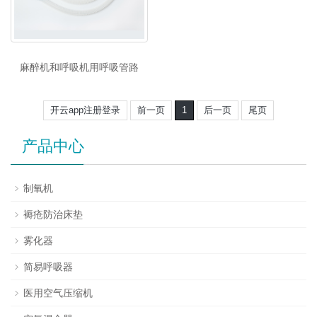
麻醉机和呼吸机用呼吸管路
开云app注册登录
前一页
1
后一页
尾页
产品中心
制氧机
褥疮防治床垫
雾化器
简易呼吸器
医用空气压缩机