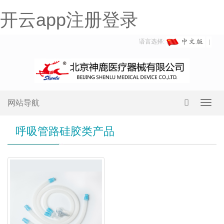
开云app注册登录
语言选择:
网站导航
Toggl
navig
呼吸管路硅胶类产品