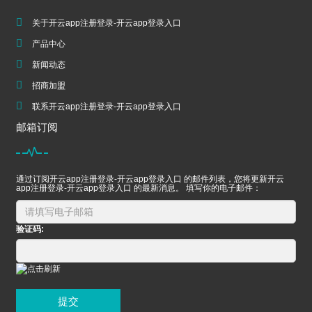
关于开云app注册登录-开云app登录入口
产品中心
新闻动态
招商加盟
联系开云app注册登录-开云app登录入口
邮箱订阅
通过订阅开云app注册登录-开云app登录入口 的邮件列表，您将更新开云
app注册登录-开云app登录入口 的最新消息。 填写你的电子邮件：
验证码:
提交