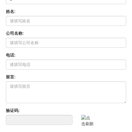
姓名:
公司名称:
电话:
留言:
验证码: