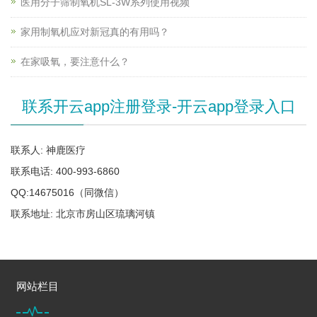
医用分子筛制氧机SL-3W系列使用视频
家用制氧机应对新冠真的有用吗？
在家吸氧，要注意什么？
联系开云app注册登录-开云app登录入口
联系人: 神鹿医疗
联系电话: 400-993-6860
QQ:14675016（同微信）
联系地址: 北京市房山区琉璃河镇
网站栏目