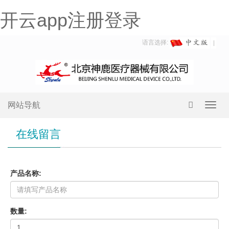
开云app注册登录
语言选择:
网站导航
Toggl
navig
在线留言
产品名称:
数量: