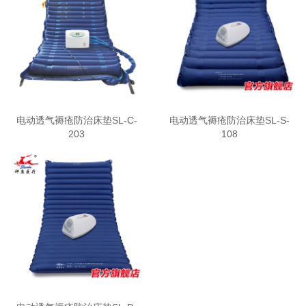
电动透气褥疮防治床垫SL-C-
电动透气褥疮防治床垫SL-S-
203
108