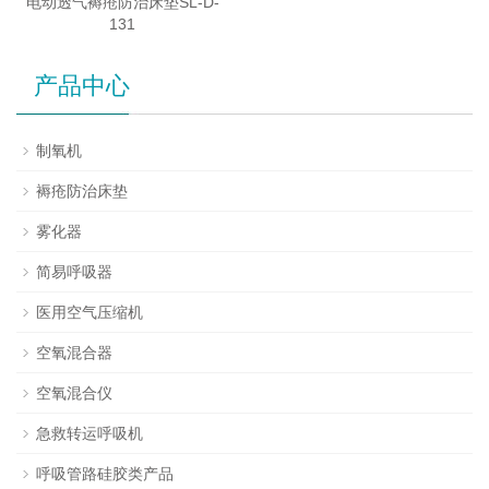
电动透气褥疮防治床垫SL-D-
131
产品中心
制氧机
褥疮防治床垫
雾化器
简易呼吸器
医用空气压缩机
空氧混合器
空氧混合仪
急救转运呼吸机
呼吸管路硅胶类产品