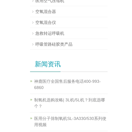
医用空气压缩机
空氧混合器
空氧混合仪
急救转运呼吸机
呼吸管路硅胶类产品
新闻资讯
神鹿医疗全国售后服务电话400-993-
6860
制氧机选购攻略| 3L机/5L机？到底选哪
个？
医用分子筛制氧机SL-3A330/530系列使
用视频