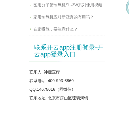
医用分子筛制氧机SL-3W系列使用视频
家用制氧机应对新冠真的有用吗？
在家吸氧，要注意什么？
联系开云app注册登录-开
云app登录入口
联系人: 神鹿医疗
联系电话: 400-993-6860
QQ:14675016（同微信）
联系地址: 北京市房山区琉璃河镇