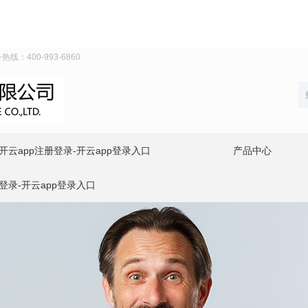
：400-993-6860
开云app注册登录-开云app登录入口
产品中心
登录-开云app登录入口